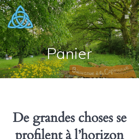
Passer
au
contenu
Panier
De grandes choses se
profilent à l’horizon